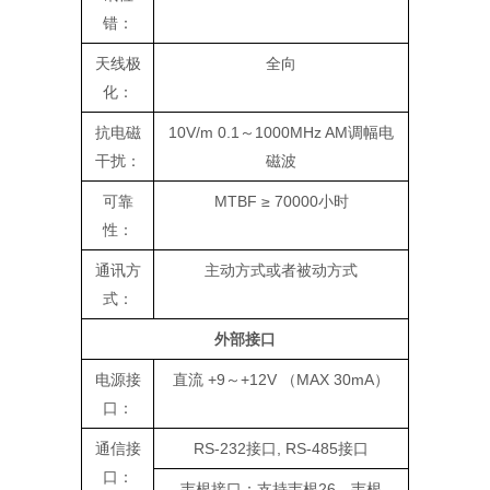
错：
天线极
全向
化：
抗电磁
10V/m 0.1～1000MHz AM调幅电
干扰：
磁波
可靠
MTBF ≥ 70000小时
性：
通讯方
主动方式或者被动方式
式：
外部接口
电源接
直流 +9～+12V （MAX 30mA）
口：
通信接
RS-232接口, RS-485接口
口：
韦根接口：支持韦根26、韦根