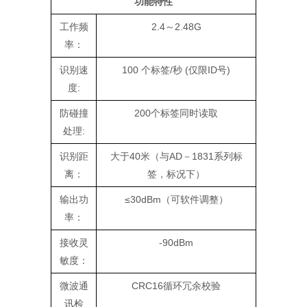
功能特性
工作频
2.4～2.48G
率：
识别速
100 个标签/秒 (仅限ID号)
度:
防碰撞
200个标签同时读取
处理:
识别距
大于40米（与AD－1831系列标
离：
签，标况下）
输出功
≤30dBm（可软件调整）
率：
接收灵
-90dBm
敏度：
微波通
CRC16循环冗余校验
讯检